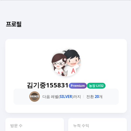
프로필
김기중155831
Premium
농장 LV32
다음 레벨(
SILVER
)까지
전환
20
개
방문 수
누적 수익