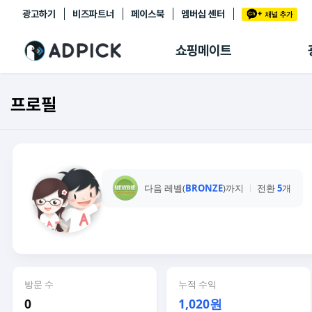
광고하기
비즈파트너
페이스북
멤버십 센터
추천상품
제휴몰
쇼핑메이트
쇼핑 에이전트
BETA
쇼핑리포트
프로필
링크관리
마이숍
다음 레벨(
BRONZE
)까지
전환
5
개
방문 수
누적 수익
0
1,020원