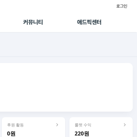
로그인
게시판
FAQ/문의
팸
이용정책
커뮤니티
애드픽센터
랭킹
멤버십 센터
퀘스트
광고툴/API
초대보너스
마이도메인
수익 Live
가이드북
후원 활동
룰렛 수익
0원
220원