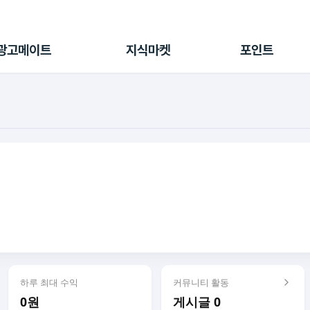
전체 캠페인
지식마켓
포인트샵
나의 캠페인
지식리포트
포인트 충전소
광고메이트
지식마켓
포인트
광고리포트
출석 룰렛
출금 신청
후원
이용내역
하루 최대 수익
커뮤니티 활동
0원
게시글 0