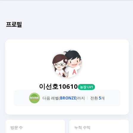
프로필
이선호10610
농장 LV1
다음 레벨(
BRONZE
)까지
전환
5
개
방문 수
누적 수익