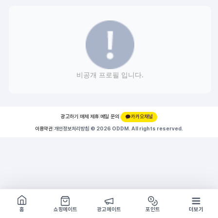
비공개 프로필 입니다.
광고하기
|
매체 제휴
|
메일 문의
|
카카오채널
이용약관
|
개인정보처리방침
|
© 2026 ODDM. All rights reserved.
쇼핑몰 구경하기
방문시 1G
홈
쇼핑메이트
광고메이트
포인트
더보기