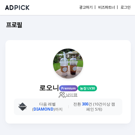
광고하기 |
비즈파트너 |
로그인
프로필
로오니
Premium
농장 LV30
냥이팸
다음 레벨
전환
300
건 (10건이상 캠
(
DIAMOND
)까지
페인 5개)