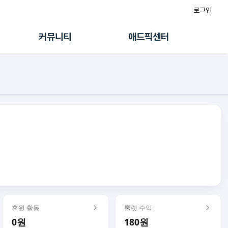
로그인
게시판
FAQ/문의
팸
이용정책
커뮤니티
애드픽센터
랭킹
멤버십 센터
퀘스트
광고툴/API
초대보너스
마이도메인
수익 Live
가이드북
후원 활동
룰렛 수익
0원
180원