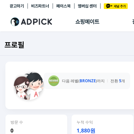
광고하기
비즈파트너
페이스북
멤버십 센터
추천상품
제휴몰
쇼핑메이트
쇼핑 에이전트
BETA
쇼핑리포트
프로필
링크관리
마이숍
다음 레벨(
BRONZE
)까지
전환
5
개
방문 수
누적 수익
0
1,880원