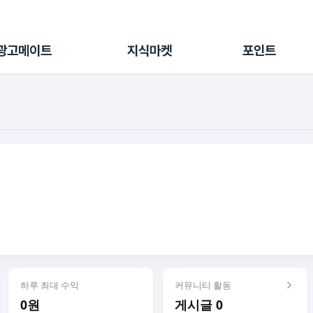
전체 캠페인
지식마켓
포인트샵
나의 캠페인
지식리포트
포인트 충전소
광고메이트
지식마켓
포인트
광고리포트
출석 룰렛
출금 신청
후원
이용내역
하루 최대 수익
커뮤니티 활동
0원
게시글 0