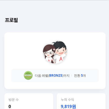
프로필
다음 레벨(
BRONZE
)까지
전환
5
개
방문 수
누적 수익
0
9,819원