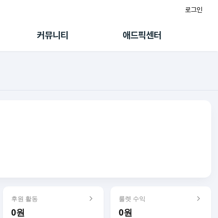
로그인
게시판
FAQ/문의
팸
이용정책
커뮤니티
애드픽센터
랭킹
멤버십 센터
퀘스트
광고툴/API
초대보너스
마이도메인
수익 Live
가이드북
후원 활동
룰렛 수익
0원
0원