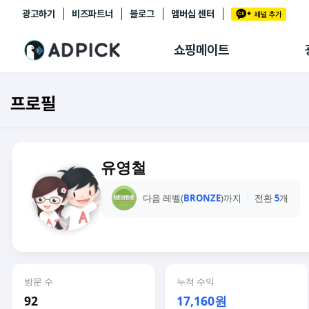
광고하기
비즈파트너
블로그
멤버십 센터
추천상품
제휴몰
쇼핑메이트
쇼핑 에이전트
BETA
쇼핑리포트
프로필
링크관리
마이숍
유영철
다음 레벨(
BRONZE
)까지
전환
5
개
방문 수
누적 수익
92
17,160원