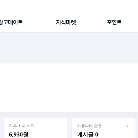
전체 캠페인
지식마켓
포인트샵
나의 캠페인
지식리포트
포인트 충전소
광고메이트
지식마켓
포인트
광고리포트
출석 룰렛
출금 신청
후원
이용내역
하루 최대 수익
커뮤니티 활동
6,930원
게시글 0