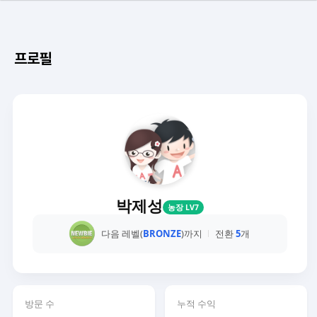
프로필
박제성
농장 LV7
다음 레벨(
BRONZE
)까지
전환
5
개
방문 수
누적 수익