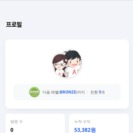
프로필
다음 레벨(
BRONZE
)까지
전환
5
개
방문 수
누적 수익
0
53,382원