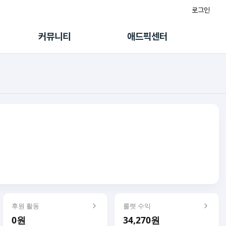
로그인
게시판
FAQ/문의
팸
이용정책
커뮤니티
애드픽센터
랭킹
멤버십 센터
퀘스트
광고툴/API
초대보너스
마이도메인
수익 Live
가이드북
후원 활동
룰렛 수익
0원
34,270원