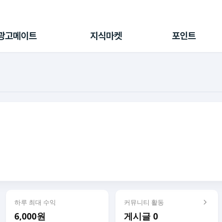
전체 캠페인
지식마켓
포인트샵
나의 캠페인
지식리포트
포인트 충전소
광고메이트
지식마켓
포인트
광고리포트
출석 룰렛
출금 신청
후원
이용내역
하루 최대 수익
커뮤니티 활동
6,000원
게시글 0