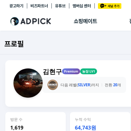
광고하기
비즈파트너
유튜브
멤버십 센터
추천상품
제휴몰
쇼핑메이트
쇼핑 에이전트
BETA
쇼핑리포트
프로필
링크관리
마이숍
김현구
Premium
농장 LV1
다음 레벨(
SILVER
)까지
전환
20
개
방문 수
누적 수익
1,619
64,743원