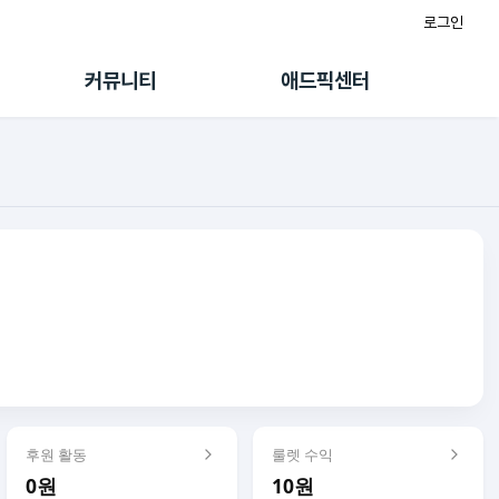
로그인
게시판
FAQ/문의
팸
이용정책
커뮤니티
애드픽센터
랭킹
멤버십 센터
퀘스트
광고툴/API
초대보너스
마이도메인
수익 Live
가이드북
후원 활동
룰렛 수익
0원
10원