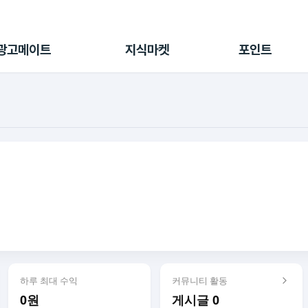
전체 캠페인
지식마켓
포인트샵
나의 캠페인
지식리포트
포인트 충전소
광고메이트
지식마켓
포인트
광고리포트
출석 룰렛
출금 신청
후원
이용내역
하루 최대 수익
커뮤니티 활동
0원
게시글 0