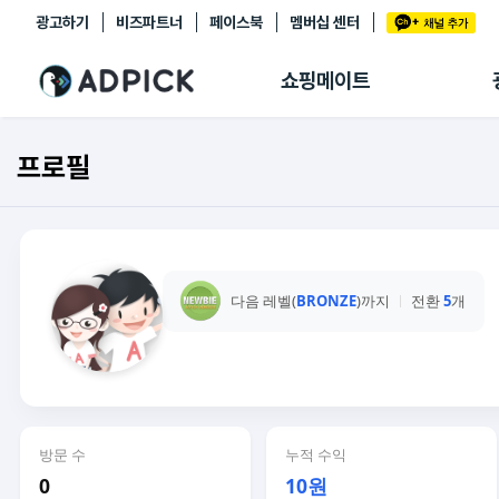
광고하기
비즈파트너
페이스북
멤버십 센터
추천상품
제휴몰
쇼핑메이트
쇼핑 에이전트
BETA
쇼핑리포트
프로필
링크관리
마이숍
다음 레벨(
BRONZE
)까지
전환
5
개
방문 수
누적 수익
0
10원