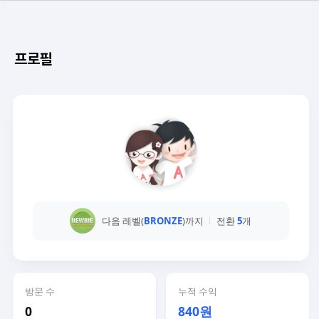
프로필
다음 레벨(
BRONZE
)까지
전환
5
개
방문 수
누적 수익
0
840원