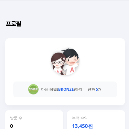
프로필
다음 레벨(
BRONZE
)까지
전환
5
개
방문 수
누적 수익
0
13,450원