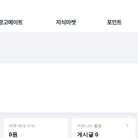
전체 캠페인
지식마켓
포인트샵
나의 캠페인
지식리포트
포인트 충전소
광고메이트
지식마켓
포인트
광고리포트
출석 룰렛
출금 신청
후원
이용내역
하루 최대 수익
커뮤니티 활동
0원
게시글 0