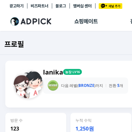
광고하기
비즈파트너
블로그
멤버십 센터
추천상품
제휴몰
쇼핑메이트
쇼핑 에이전트
BETA
쇼핑리포트
프로필
링크관리
마이숍
lanika
농장 LV16
다음 레벨(
BRONZE
)까지
전환
5
개
방문 수
누적 수익
123
1,250원