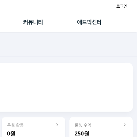
로그인
게시판
FAQ/문의
팸
이용정책
커뮤니티
애드픽센터
랭킹
멤버십 센터
퀘스트
광고툴/API
초대보너스
마이도메인
수익 Live
가이드북
후원 활동
룰렛 수익
0원
250원