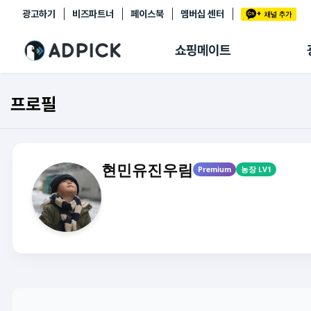
광고하기
비즈파트너
페이스북
멤버십 센터
추천상품
제휴몰
쇼핑메이트
쇼핑 에이전트
BETA
쇼핑리포트
프로필
링크관리
마이숍
현민유진우림
Premium
농장 LV1