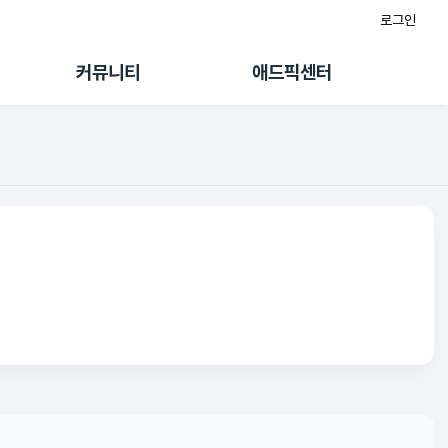
로그인
게시판
FAQ/문의
팸
이용정책
커뮤니티
애드픽센터
랭킹
멤버십 센터
퀘스트
광고툴/API
초대보너스
마이도메인
수익 Live
가이드북