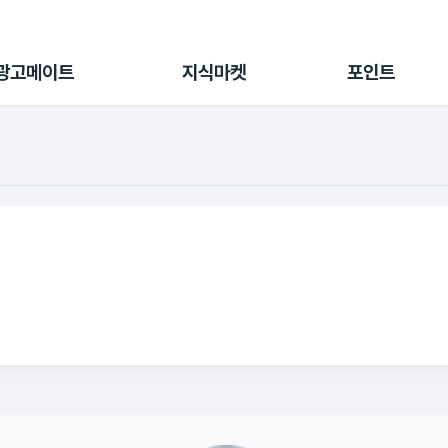
전체 캠페인
지식마켓
포인트샵
나의 캠페인
지식리포트
포인트 충전소
광고메이트
지식마켓
포인트
광고리포트
출석 룰렛
출금 신청
후원
이용내역