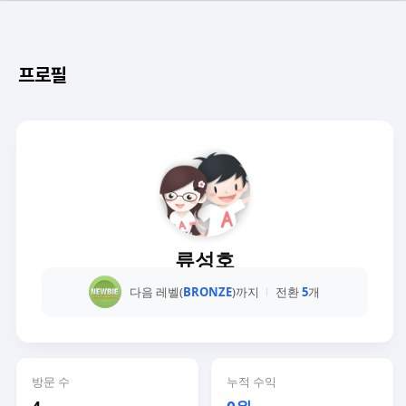
프로필
류성호
다음 레벨(
BRONZE
)까지
전환
5
개
방문 수
누적 수익