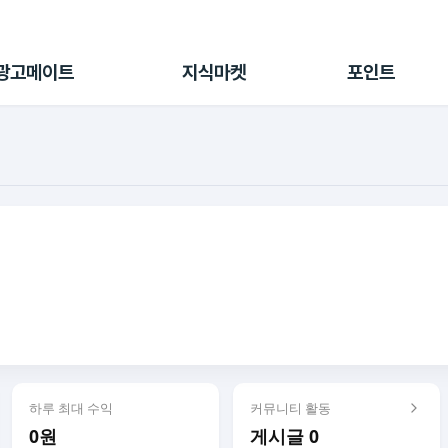
전체 캠페인
지식마켓
포인트샵
나의 캠페인
지식리포트
포인트 충전소
광고메이트
지식마켓
포인트
광고리포트
출석 룰렛
출금 신청
후원
이용내역
하루 최대 수익
커뮤니티 활동
0원
게시글 0