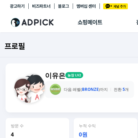
광고하기
비즈파트너
블로그
멤버십 센터
추천상품
제휴몰
쇼핑메이트
쇼핑 에이전트
BETA
쇼핑리포트
프로필
링크관리
마이숍
이유은
농장 LV2
다음 레벨(
BRONZE
)까지
전환
5
개
방문 수
누적 수익
4
0원