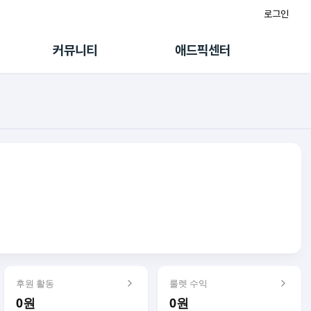
로그인
게시판
FAQ/문의
팸
이용정책
커뮤니티
애드픽센터
랭킹
멤버십 센터
퀘스트
광고툴/API
초대보너스
마이도메인
수익 Live
가이드북
후원 활동
룰렛 수익
0원
0원