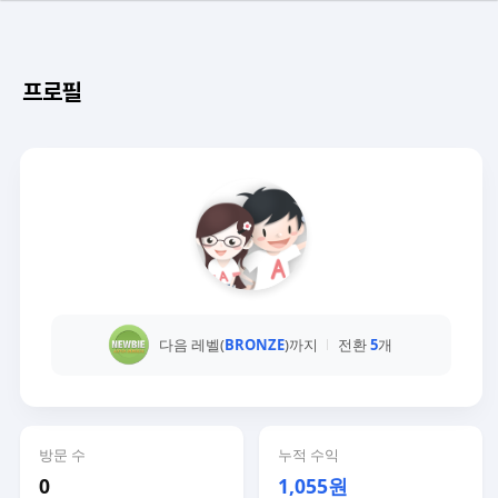
프로필
다음 레벨(
BRONZE
)까지
전환
5
개
방문 수
누적 수익
0
1,055원