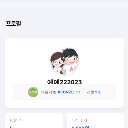
프로필
예예222023
다음 레벨(
BRONZE
)까지
전환
5
개
방문 수
누적 수익