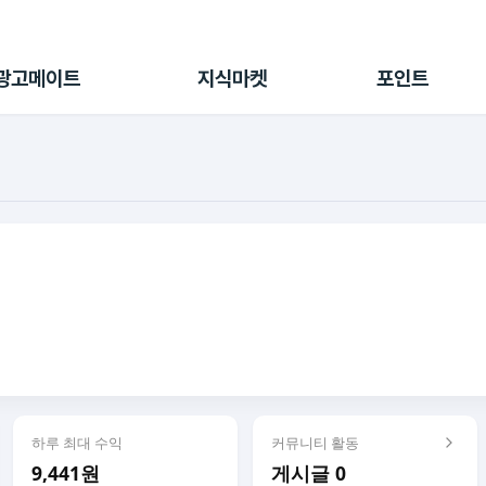
전체 캠페인
지식마켓
포인트샵
나의 캠페인
지식리포트
포인트 충전소
광고메이트
지식마켓
포인트
광고리포트
출석 룰렛
출금 신청
후원
이용내역
하루 최대 수익
커뮤니티 활동
9,441원
게시글 0