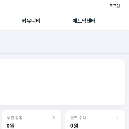
로그인
게시판
FAQ/문의
팸
이용정책
커뮤니티
애드픽센터
랭킹
멤버십 센터
퀘스트
광고툴/API
초대보너스
마이도메인
수익 Live
가이드북
후원 활동
룰렛 수익
0원
0원