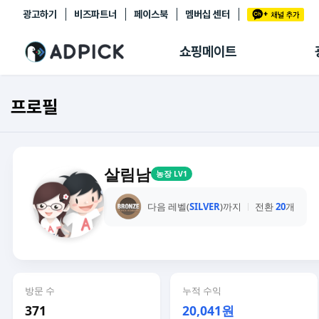
광고하기
비즈파트너
페이스북
멤버십 센터
추천상품
제휴몰
쇼핑메이트
쇼핑 에이전트
BETA
쇼핑리포트
프로필
링크관리
마이숍
살림남
농장 LV1
다음 레벨(
SILVER
)까지
전환
20
개
방문 수
누적 수익
371
20,041원