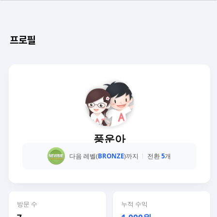
프로필
풍운아
다음 레벨(
BRONZE
)까지
전환
5
개
방문 수
누적 수익