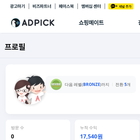
광고하기
비즈파트너
페이스북
멤버십 센터
추천상품
제휴몰
쇼핑메이트
쇼핑 에이전트
BETA
쇼핑리포트
프로필
링크관리
마이숍
다음 레벨(
BRONZE
)까지
전환
5
개
방문 수
누적 수익
0
17,540원