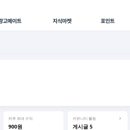
전체 캠페인
지식마켓
포인트샵
나의 캠페인
지식리포트
포인트 충전소
광고메이트
지식마켓
포인트
광고리포트
출석 룰렛
출금 신청
후원
이용내역
하루 최대 수익
커뮤니티 활동
900원
게시글 5