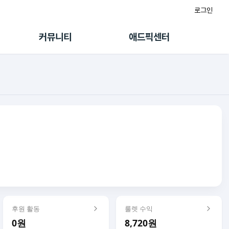
로그인
게시판
FAQ/문의
팸
이용정책
커뮤니티
애드픽센터
랭킹
멤버십 센터
퀘스트
광고툴/API
초대보너스
마이도메인
수익 Live
가이드북
후원 활동
룰렛 수익
0원
8,720원