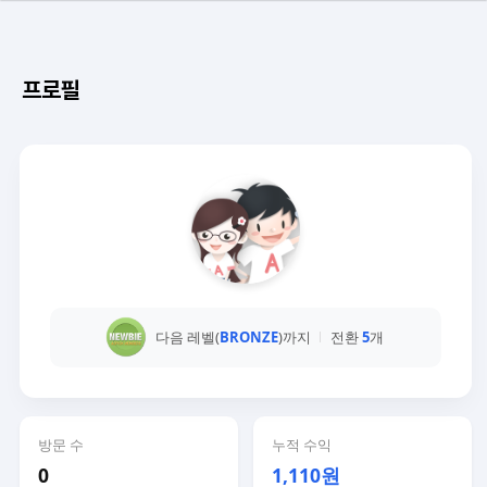
프로필
다음 레벨(
BRONZE
)까지
전환
5
개
방문 수
누적 수익
0
1,110원