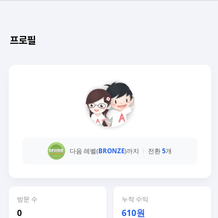
프로필
다음 레벨(
BRONZE
)까지
전환
5
개
방문 수
누적 수익
0
610원