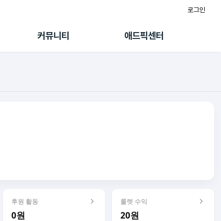
로그인
게시판
FAQ/문의
팸
이용정책
커뮤니티
애드픽센터
랭킹
멤버십 센터
퀘스트
광고툴/API
초대보너스
마이도메인
수익 Live
가이드북
후원 활동
룰렛 수익
0원
20원