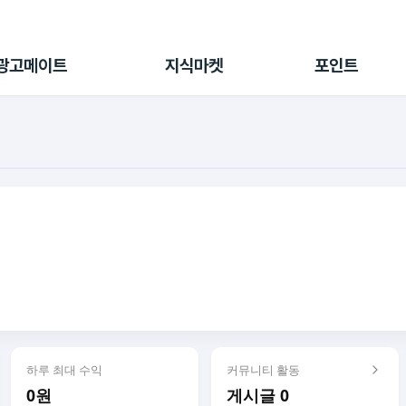
전체 캠페인
지식마켓
포인트샵
나의 캠페인
지식리포트
포인트 충전소
광고메이트
지식마켓
포인트
광고리포트
출석 룰렛
출금 신청
후원
이용내역
하루 최대 수익
커뮤니티 활동
0원
게시글 0