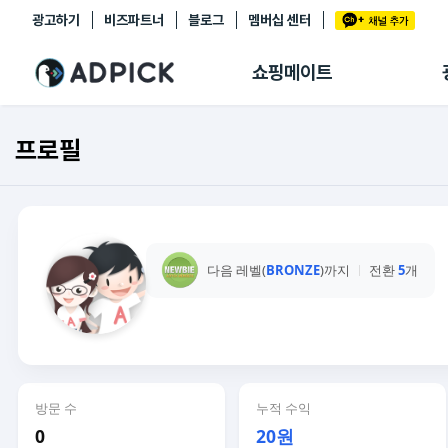
광고하기
비즈파트너
블로그
멤버십 센터
추천상품
제휴몰
쇼핑메이트
쇼핑 에이전트
BETA
쇼핑리포트
프로필
링크관리
마이숍
다음 레벨(
BRONZE
)까지
전환
5
개
방문 수
누적 수익
0
20원