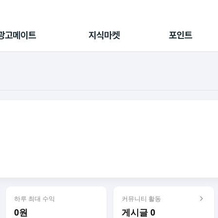
전체 캠페인
지식마켓
포인트샵
나의 캠페인
지식리포트
포인트 충전소
광고메이트
지식마켓
포인트
광고리포트
출석 룰렛
출금 신청
후원
이용내역
하루 최대 수익
커뮤니티 활동
0원
게시글 0