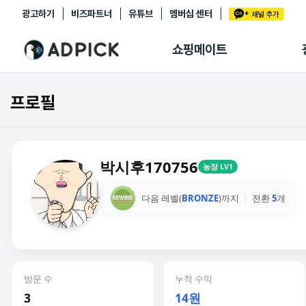
광고하기
비즈파트너
유튜브
멤버십 센터
추천상품
제휴몰
쇼핑메이트
쇼핑 에이전트
BETA
쇼핑리포트
프로필
링크관리
마이숍
박시후170756
농장 LV1
다음 레벨(
BRONZE
)까지
전환
5
개
방문 수
누적 수익
3
14원