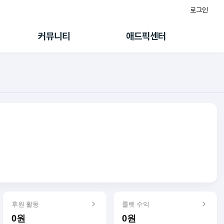
로그인
게시판
FAQ/문의
팸
이용정책
커뮤니티
애드픽센터
랭킹
멤버십 센터
퀘스트
광고툴/API
초대보너스
마이도메인
수익 Live
가이드북
후원 활동
룰렛 수익
0원
0원