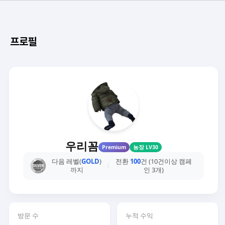
프로필
우리꼼
Premium
농장 LV30
다음 레벨(
GOLD
)
전환
100
건 (10건이상 캠페
까지
인 3개)
방문 수
누적 수익