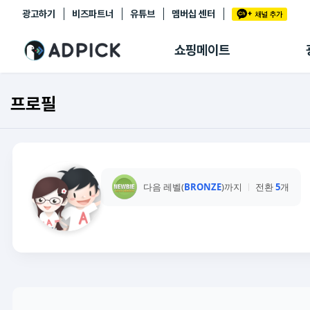
광고하기
비즈파트너
유튜브
멤버십 센터
추천상품
제휴몰
쇼핑메이트
쇼핑 에이전트
BETA
쇼핑리포트
프로필
링크관리
마이숍
다음 레벨(
BRONZE
)까지
전환
5
개