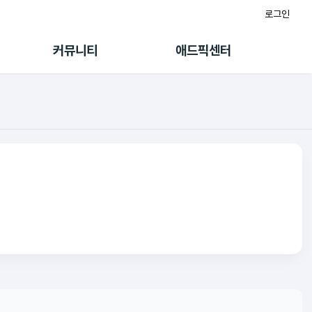
로그인
게시판
FAQ/문의
팸
이용정책
커뮤니티
애드픽센터
랭킹
멤버십 센터
퀘스트
광고툴/API
초대보너스
마이도메인
수익 Live
가이드북