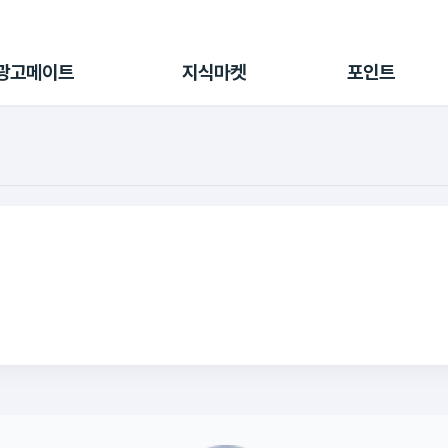
전체 캠페인
지식마켓
포인트샵
나의 캠페인
지식리포트
포인트 충전소
광고메이트
지식마켓
포인트
광고리포트
출석 룰렛
출금 신청
후원
이용내역