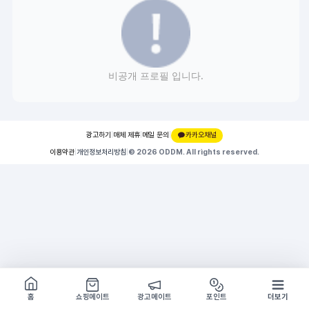
비공개 프로필 입니다.
광고하기
|
매체 제휴
|
메일 문의
|
카카오채널
이용약관
|
개인정보처리방침
|
© 2026 ODDM. All rights reserved.
쇼핑몰 구경하기
방문시 1G
홈
쇼핑메이트
광고메이트
포인트
더보기