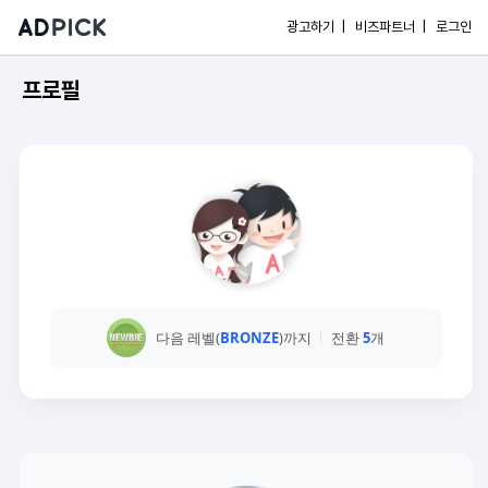
광고하기 |
비즈파트너 |
로그인
프로필
다음 레벨(
BRONZE
)까지
전환
5
개