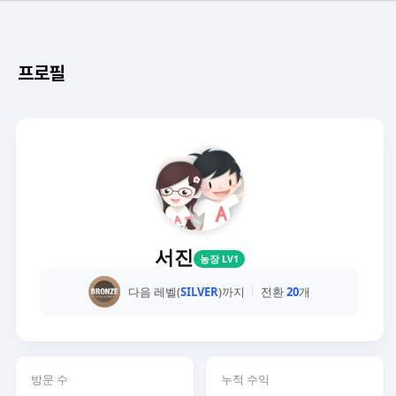
프로필
서진
농장 LV1
다음 레벨(
SILVER
)까지
전환
20
개
방문 수
누적 수익