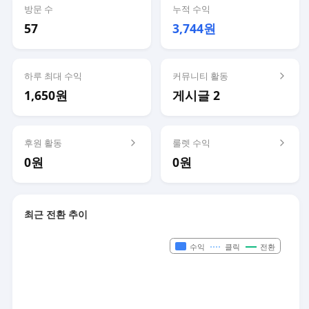
방문 수
누적 수익
57
3,744원
하루 최대 수익
커뮤니티 활동
1,650원
게시글 2
후원 활동
룰렛 수익
0원
0원
최근 전환 추이