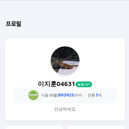
프로필
이지훈04631
농장 LV1
다음 레벨(
BRONZE
)까지
전환
5
개
안녕하세요