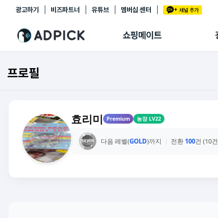
광고하기
비즈파트너
유튜브
멤버십 센터
추천상품
제휴몰
쇼핑메이트
쇼핑 에이전트
BETA
쇼핑리포트
프로필
링크관리
마이숍
효리미
Premium
농장 LV22
다음 레벨(
GOLD
)까지
전환
100
건 (10