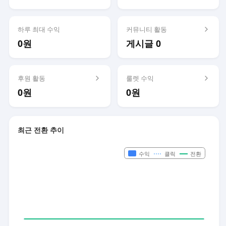
하루 최대 수익
커뮤니티 활동
0원
게시글 0
후원 활동
룰렛 수익
0원
0원
최근 전환 추이