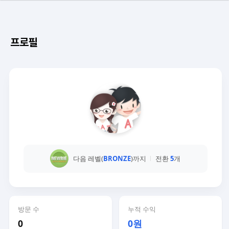
프로필
다음 레벨(
BRONZE
)까지
전환
5
개
방문 수
누적 수익
0
0원