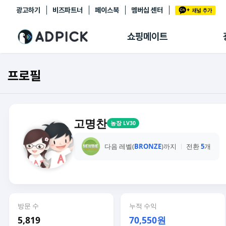
광고하기
비즈파트너
페이스북
멤버십 센터
추천상품
제휴몰
쇼핑메이트
쇼핑 에이전트
BETA
쇼핑리포트
프로필
링크관리
마이숍
고명찬
농장 LV30
다음 레벨(
BRONZE
)까지
전환
5
개
방문 수
누적 수익
5,819
70,550원