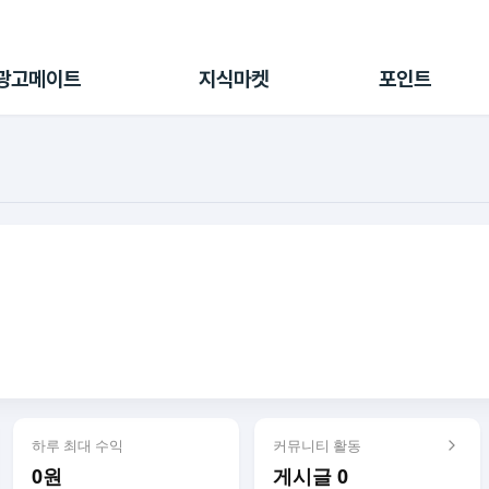
전체 캠페인
지식마켓
포인트샵
나의 캠페인
지식리포트
포인트 충전소
광고메이트
지식마켓
포인트
광고리포트
출석 룰렛
출금 신청
후원
이용내역
하루 최대 수익
커뮤니티 활동
0원
게시글 0