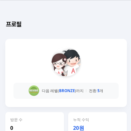
프로필
다음 레벨(
BRONZE
)까지
전환
5
개
방문 수
누적 수익
0
20원