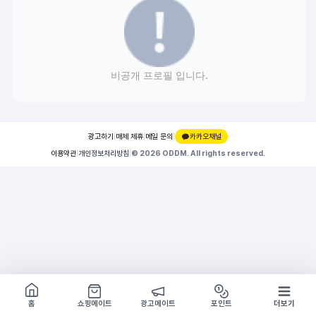
비공개 프로필 입니다.
광고하기
|
매체 제휴
|
메일 문의
|
카카오채널
이용약관
|
개인정보처리방침
|
© 2026 ODDM. All rights reserved.
쇼핑몰 구경하기
방문시 1G
홈
쇼핑메이트
광고메이트
포인트
더보기