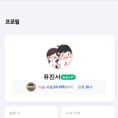
프로필
유진서
농장 LV7
다음 레벨(
SILVER
)까지
전환
20
개
방문 수
누적 수익