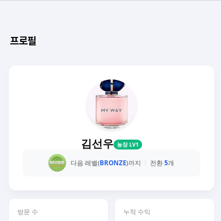
프로필
김선우
농장 LV1
다음 레벨(
BRONZE
)까지
전환
5
개
방문 수
누적 수익