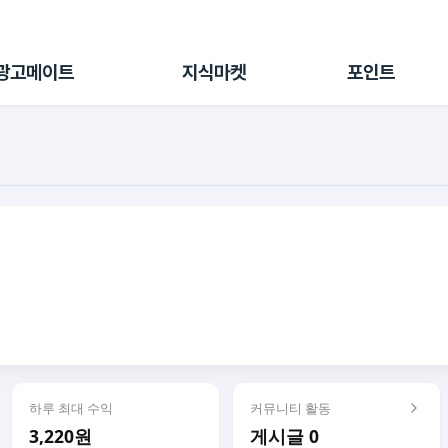
전체 캠페인
지식마켓
포인트샵
나의 캠페인
지식리포트
포인트 충전소
광고메이트
지식마켓
포인트
광고리포트
출석 룰렛
출금 신청
후원
이용내역
하루 최대 수익
커뮤니티 활동
3,220원
게시글 0