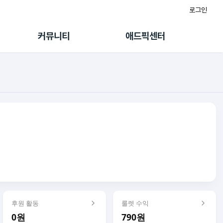
로그인
게시판
FAQ/문의
팸
이용정책
커뮤니티
애드픽센터
랭킹
멤버십 센터
퀘스트
광고툴/API
초대보너스
마이도메인
수익 Live
가이드북
후원 활동
룰렛 수익
0원
790원