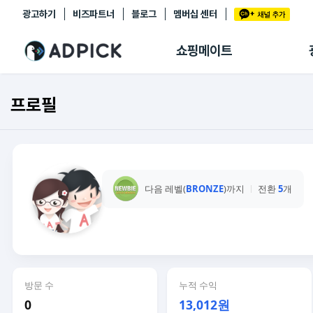
광고하기
비즈파트너
블로그
멤버십 센터
추천상품
제휴몰
쇼핑메이트
쇼핑 에이전트
BETA
쇼핑리포트
프로필
링크관리
마이숍
다음 레벨(
BRONZE
)까지
전환
5
개
방문 수
누적 수익
0
13,012원