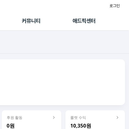
로그인
게시판
FAQ/문의
팸
이용정책
커뮤니티
애드픽센터
랭킹
멤버십 센터
퀘스트
광고툴/API
초대보너스
마이도메인
수익 Live
가이드북
후원 활동
룰렛 수익
0원
10,350원