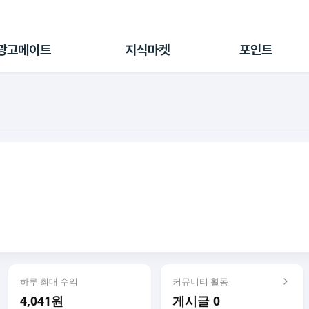
전체 캠페인
지식마켓
포인트샵
나의 캠페인
지식리포트
포인트 충전소
광고메이트
지식마켓
포인트
광고리포트
출석 룰렛
출금 신청
후원
이용내역
하루 최대 수익
커뮤니티 활동
4,041원
게시글 0