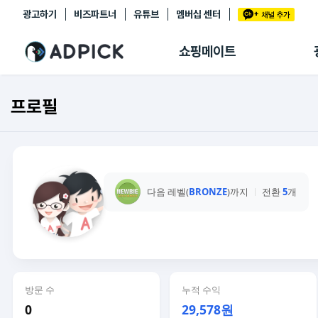
광고하기
비즈파트너
유튜브
멤버십 센터
추천상품
제휴몰
쇼핑메이트
쇼핑 에이전트
BETA
쇼핑리포트
프로필
링크관리
마이숍
다음 레벨(
BRONZE
)까지
전환
5
개
방문 수
누적 수익
0
29,578원