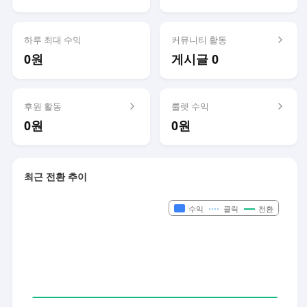
하루 최대 수익
커뮤니티 활동
0원
게시글 0
후원 활동
룰렛 수익
0원
0원
최근 전환 추이