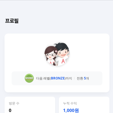
프로필
다음 레벨(
BRONZE
)까지
전환
5
개
방문 수
누적 수익
0
1,000원