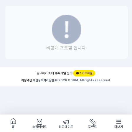
비공개 프로필 입니다.
광고하기
|
매체 제휴
|
메일 문의
|
카카오채널
이용약관
|
개인정보처리방침
|
© 2026 ODDM. All rights reserved.
쇼핑몰 구경하기
방문시 1G
홈
쇼핑메이트
광고메이트
포인트
더보기