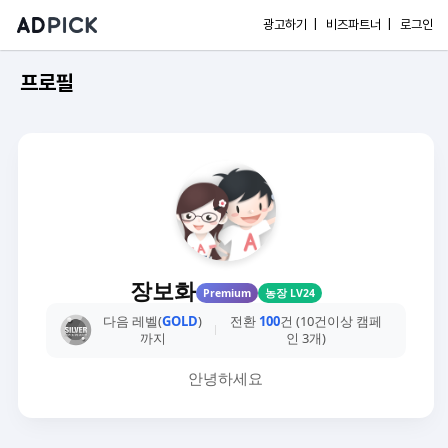
광고하기 |
비즈파트너 |
로그인
프로필
장보화
Premium
농장 LV24
다음 레벨(
GOLD
)
전환
100
건 (10건이상 캠페
까지
인 3개)
안녕하세요