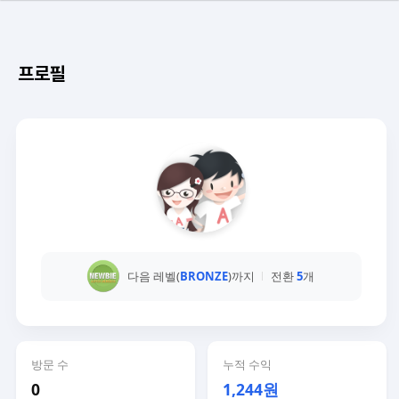
프로필
다음 레벨(
BRONZE
)까지
전환
5
개
방문 수
누적 수익
0
1,244원