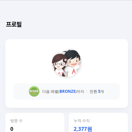
프로필
다음 레벨(
BRONZE
)까지
전환
5
개
방문 수
누적 수익
0
2,377원