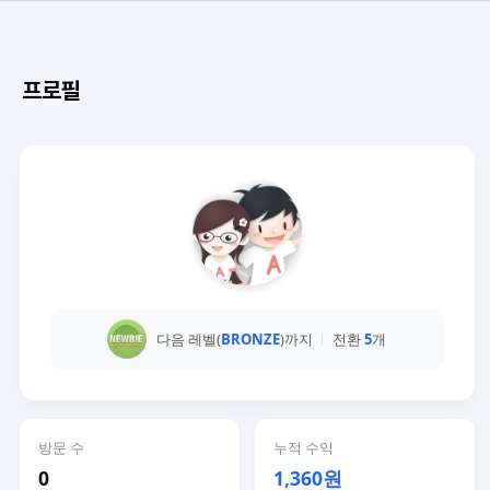
프로필
다음 레벨(
BRONZE
)까지
전환
5
개
방문 수
누적 수익
0
1,360원