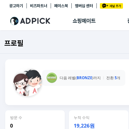
광고하기
비즈파트너
페이스북
멤버십 센터
추천상품
제휴몰
쇼핑메이트
쇼핑 에이전트
BETA
쇼핑리포트
프로필
링크관리
마이숍
다음 레벨(
BRONZE
)까지
전환
5
개
방문 수
누적 수익
0
19,226원