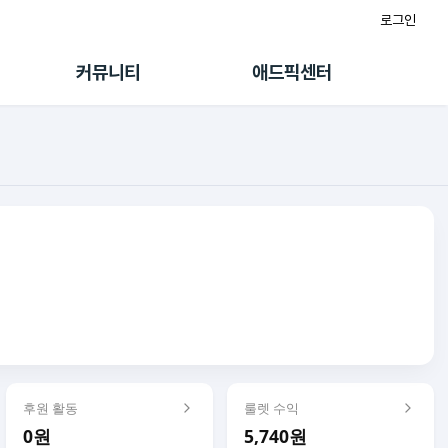
로그인
게시판
FAQ/문의
팸
이용정책
커뮤니티
애드픽센터
랭킹
멤버십 센터
퀘스트
광고툴/API
초대보너스
마이도메인
수익 Live
가이드북
후원 활동
룰렛 수익
0원
5,740원