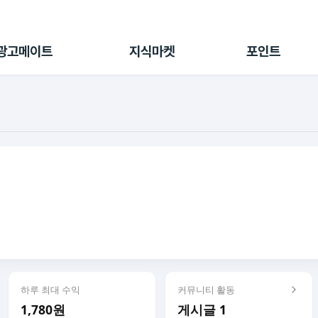
전체 캠페인
지식마켓
포인트샵
나의 캠페인
지식리포트
포인트 충전소
광고메이트
지식마켓
포인트
광고리포트
출석 룰렛
출금 신청
후원
이용내역
하루 최대 수익
커뮤니티 활동
1,780원
게시글 1