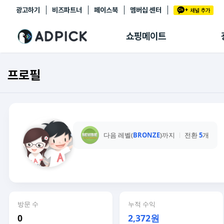
광고하기
비즈파트너
페이스북
멤버십 센터
추천상품
제휴몰
쇼핑메이트
쇼핑 에이전트
BETA
쇼핑리포트
프로필
링크관리
마이숍
다음 레벨(
BRONZE
)까지
전환
5
개
방문 수
누적 수익
0
2,372원