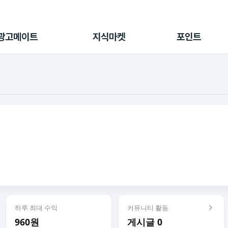
전체 캠페인
지식마켓
포인트샵
나의 캠페인
지식리포트
포인트 충전소
광고메이트
지식마켓
포인트
광고리포트
출석 룰렛
출금 신청
후원
이용내역
하루 최대 수익
커뮤니티 활동
960원
게시글 0