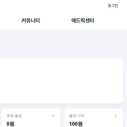
로그인
게시판
FAQ/문의
팸
이용정책
커뮤니티
애드픽센터
랭킹
멤버십 센터
퀘스트
광고툴/API
초대보너스
마이도메인
수익 Live
가이드북
후원 활동
룰렛 수익
0원
100원