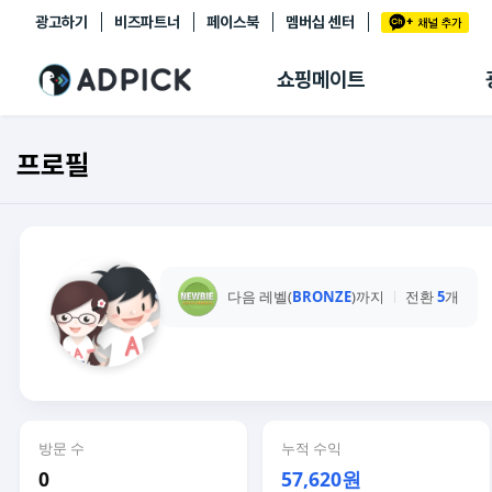
광고하기
비즈파트너
페이스북
멤버십 센터
추천상품
제휴몰
쇼핑메이트
쇼핑 에이전트
BETA
쇼핑리포트
프로필
링크관리
마이숍
다음 레벨(
BRONZE
)까지
전환
5
개
방문 수
누적 수익
0
57,620원