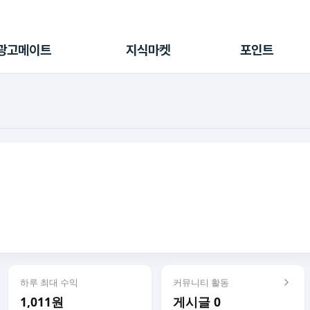
전체 캠페인
지식마켓
포인트샵
나의 캠페인
지식리포트
포인트 충전소
광고메이트
지식마켓
포인트
광고리포트
출석 룰렛
출금 신청
후원
이용내역
하루 최대 수익
커뮤니티 활동
1,011원
게시글 0