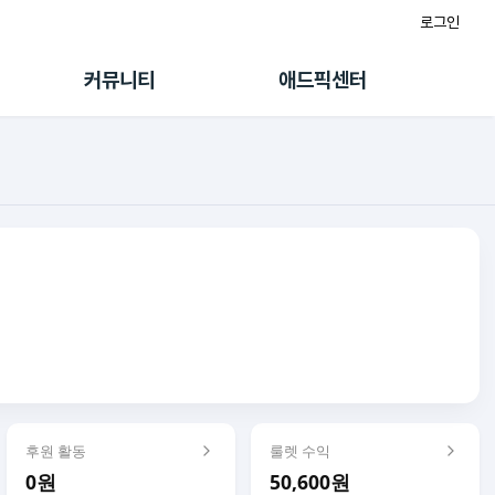
로그인
게시판
FAQ/문의
팸
이용정책
커뮤니티
애드픽센터
랭킹
멤버십 센터
퀘스트
광고툴/API
초대보너스
마이도메인
수익 Live
가이드북
후원 활동
룰렛 수익
0원
50,600원