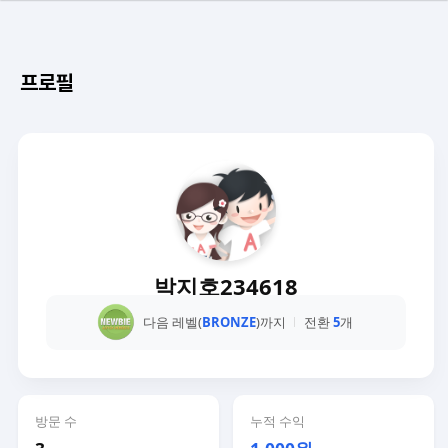
프로필
박지호234618
다음 레벨(
BRONZE
)까지
전환
5
개
방문 수
누적 수익