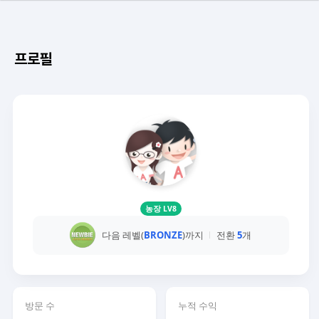
프로필
농장 LV8
다음 레벨(
BRONZE
)까지
전환
5
개
방문 수
누적 수익