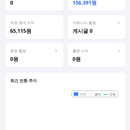
0
156,391원
하루 최대 수익
커뮤니티 활동
65,115원
게시글 0
후원 활동
룰렛 수익
0원
0원
최근 전환 추이